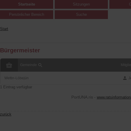
Startseite
Sitzungen
G
Persönlicher Bereich
Suche
Start
Bürgermeister
business_center
search
Gemeinde
Mitgli
person
Wettin-Löbejün
J
1 Eintrag verfügbar
PortUNA.ris -
www.ratsinformation
zurück